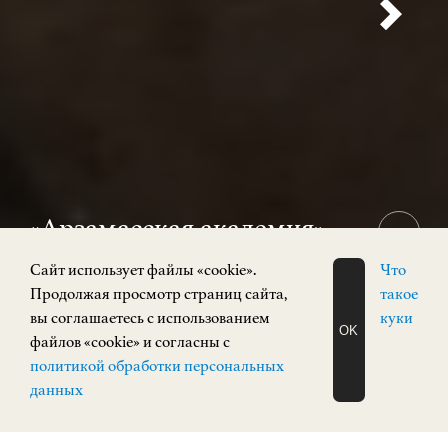
«Арзамасская академия»
12+
Cайт использует файлы «cookie».
Что
31 июля 2026 — 15 ноября 2026
Продолжая просмотр страниц сайта,
такое
Выставка
вы соглашаетесь с использованием
куки
OK
Кремль, корпус 3
файлов «cookie» и согласны с
ЗАПИСАТЬСЯ
политикой обработки персональных
НА ЭКСКУРСИЮ
О Н Л А Й Н
данных