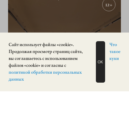
12+
Cайт использует файлы «cookie».
Что
Продолжая просмотр страниц сайта,
такое
вы соглашаетесь с использованием
куки
OK
«РУССКИЙ АВАНГАРД. Живопись,
файлов «cookie» и согласны с
ЗАПИСАТЬСЯ
скульптура»
политикой обработки персональных
НА ЭКСКУРСИЮ
О Н Л А Й Н
данных
ИСКУССТВО XX ВЕКА
Площадь Минина и Пожарского, 2/2
КУПИТЬ БИЛЕТ
ПОСТОЯННАЯ ЭКСПОЗИЦИЯ
0+