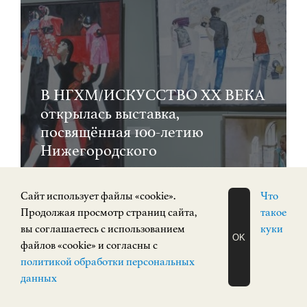
В НГХМ/ИСКУССТВО XX ВЕКА
открылась выставка,
посвящённая 100-летию
Нижегородского
художественного училища
Cайт использует файлы «cookie».
Что
Продолжая просмотр страниц сайта,
такое
вы соглашаетесь с использованием
куки
OK
файлов «cookie» и согласны с
ЗАПИСАТЬСЯ
политикой обработки персональных
0+
НА ЭКСКУРСИЮ
О Н Л А Й Н
данных