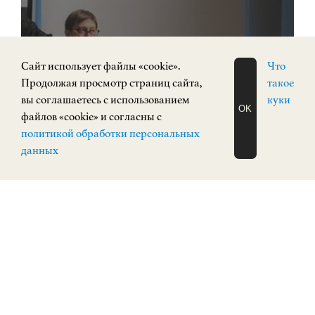
Cайт использует файлы «cookie».
Что
Продолжая просмотр страниц сайта,
такое
вы соглашаетесь с использованием
куки
OK
Изостудия для самых старших
файлов «cookie» и согласны с
ЗАПИСАТЬСЯ
политикой обработки персональных
НА ЭКСКУРСИЮ
О Н Л А Й Н
данных
ИСКУССТВО XX ВЕКА
Площадь Минина и Пожарского, 2/2
СОБЫТИЯ