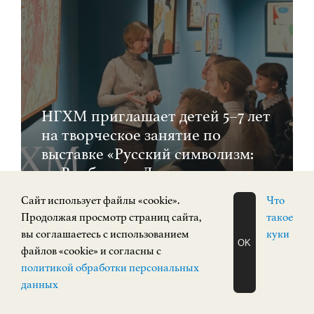
НГХМ приглашает детей 5–7 лет
на творческое занятие по
выставке «Русский символизм:
от Врубеля до Ларионова»
Cайт использует файлы «cookie».
Что
Продолжая просмотр страниц сайта,
такое
вы соглашаетесь с использованием
куки
OK
файлов «cookie» и согласны с
ЗАПИСАТЬСЯ
политикой обработки персональных
0+
НА ЭКСКУРСИЮ
О Н Л А Й Н
данных