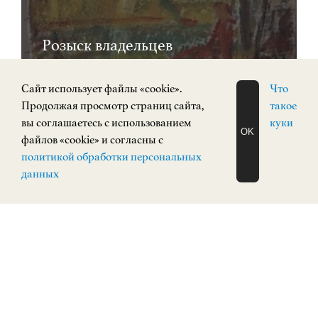
Розыск владельцев
произведений
Cайт использует файлы «cookie».
Что
Продолжая просмотр страниц сайта,
такое
вы соглашаетесь с использованием
куки
OK
файлов «cookie» и согласны с
ЗАПИСАТЬСЯ
политикой обработки персональных
НА ЭКСКУРСИЮ
0+
О Н Л А Й Н
данных