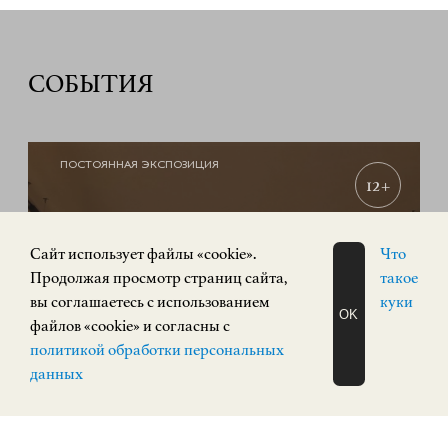
СОБЫТИЯ
ПОСТОЯННАЯ ЭКСПОЗИЦИЯ
12+
Cайт использует файлы «cookie».
Что
Продолжая просмотр страниц сайта,
такое
вы соглашаетесь с использованием
куки
OK
файлов «cookie» и согласны с
ЗАПИСАТЬСЯ
политикой обработки персональных
НА ЭКСКУРСИЮ
О Н Л А Й Н
данных
«РУССКИЙ АВАНГАРД. Живопись,
скульптура»