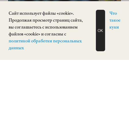
«РУССКИЙ АВАНГАРД. Живопись,
Cайт использует файлы «cookie».
Что
скульптура»
Продолжая просмотр страниц сайта,
такое
вы соглашаетесь с использованием
куки
OK
ИСКУССТВО XX ВЕКА
файлов «cookie» и согласны с
ЗАПИСАТЬСЯ
Площадь Минина и Пожарского, 2/2
политикой обработки персональных
НА ЭКСКУРСИЮ
КУПИТЬ БИЛЕТ
О Н Л А Й Н
данных
ПОСТОЯННАЯ ЭКСПОЗИЦИЯ
0+