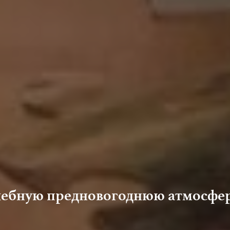
шебную предновогоднюю атмосфе