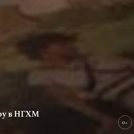
ру в НГХМ
0+