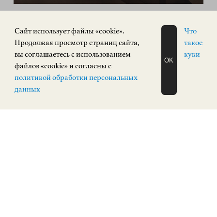
ПОСТОЯННАЯ ЭКСПОЗИЦИЯ
Cайт использует файлы «cookie».
Что
0+
Продолжая просмотр страниц сайта,
такое
вы соглашаетесь с использованием
куки
OK
файлов «cookie» и согласны с
ЗАПИСАТЬСЯ
политикой обработки персональных
НА ЭКСКУРСИЮ
О Н Л А Й Н
данных
Экспозиция зарубежного искусства
ЗАРУБЕЖНОЕ ИСКУССТВО
Верхневолжская набережная, 3
КУПИТЬ БИЛЕТ