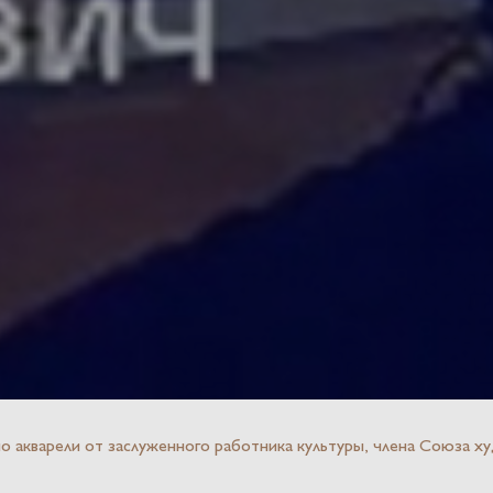
по акварели от заслуженного работника культуры, члена Союза 