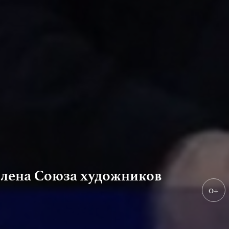
 члена Союза художников
0+