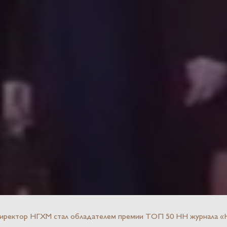
директор НГХМ стал обладателем премии ТОП 50 НН журнала «