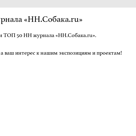
рнала «НН.Собака.ru»
и ТОП 50 НН журнала «НН.Собака.ru».
, а ваш интерес к нашим экспозициям и проектам!