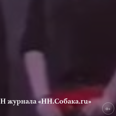
Н журнала «НН.Собака.ru»
0+