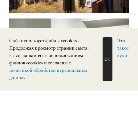
Cайт использует файлы «cookie».
Что
Продолжая просмотр страниц сайта,
такое
вы соглашаетесь с использованием
куки
OK
файлов «cookie» и согласны с
ЗАПИСАТЬСЯ
политикой обработки персональных
НА ЭКСКУРСИЮ
О Н Л А Й Н
данных