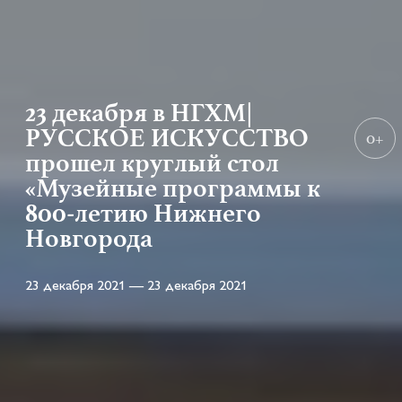
23 декабря в НГХМ|
РУССКОЕ ИСКУССТВО
0+
прошел круглый стол
«Музейные программы к
800-летию Нижнего
Новгорода
23 декабря 2021 — 23 декабря 2021