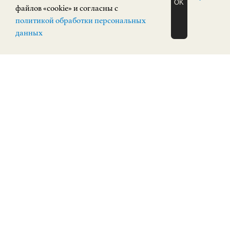
OK
файлов «cookie» и согласны с
ЗАПИСАТЬСЯ
политикой обработки персональных
НА ЭКСКУРСИЮ
О Н Л А Й Н
данных