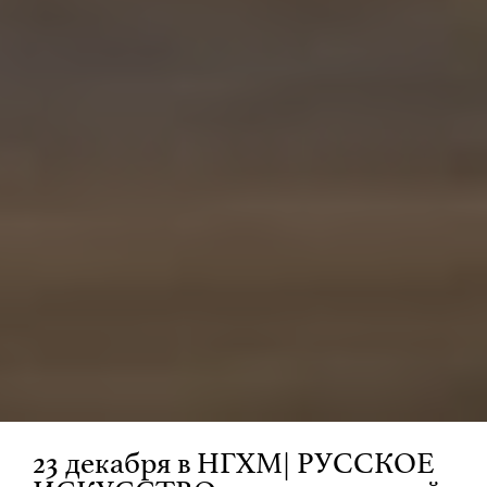
23 декабря в НГХМ| РУССКОЕ