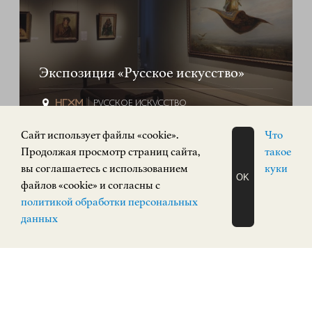
Экспозиция «Русское искусство»
РУССКОЕ ИСКУССТВО
Кремль, корпус 3
Cайт использует файлы «cookie».
Что
КУПИТЬ БИЛЕТ
Продолжая просмотр страниц сайта,
такое
вы соглашаетесь с использованием
куки
OK
файлов «cookie» и согласны с
ПОСТОЯННАЯ ЭКСПОЗИЦИЯ
ЗАПИСАТЬСЯ
0+
политикой обработки персональных
НА ЭКСКУРСИЮ
О Н Л А Й Н
данных