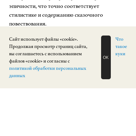
эпичности, что точно соответствует
стилистике и содержанию сказочного
повествования.
Cайт использует файлы «cookie».
Что
На рубеже 1970-80-х годов Т. Маврина создает
Продолжая просмотр страниц сайта,
такое
альбом «Гуси, лебеди да журавли»,
вы соглашаетесь с использованием
куки
OK
посвященный творчеству А.А. Блока. В нем
файлов «cookie» и согласны с
ЗАПИСАТЬСЯ
представлены пейзажи, навеянные мотивами
политикой обработки персональных
НА ЭКСКУРСИЮ
О Н Л А Й Н
данных
блоковской поэзии. Из этой серии на выставке
представлены два пейзажа и портрет поэта.
Т.А. Маврина сохраняла интерес к жизни до
последних дней, отодвигая немощь творческим
напряжением. Тому подтверждением работы
последних лет, в которых ощущается большая