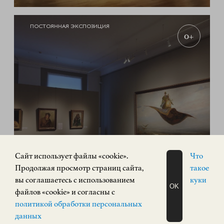
ПОСТОЯННАЯ ЭКСПОЗИЦИЯ
0+
Экспозиция «Русское искусство»
Cайт использует файлы «cookie».
Что
Продолжая просмотр страниц сайта,
такое
РУССКОЕ ИСКУССТВО
вы соглашаетесь с использованием
куки
Кремль, корпус 3
OK
файлов «cookie» и согласны с
ЗАПИСАТЬСЯ
КУПИТЬ БИЛЕТ
политикой обработки персональных
НА ЭКСКУРСИЮ
О Н Л А Й Н
данных