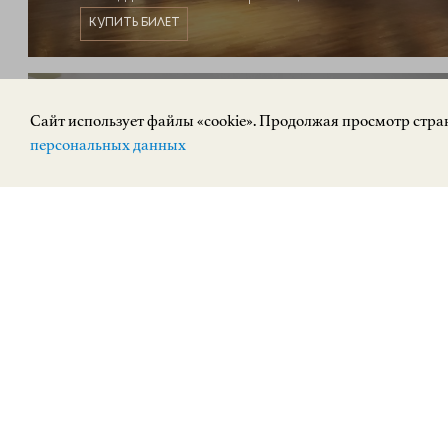
КУПИТЬ БИЛЕТ
ПОСТОЯННАЯ ЭКСПОЗИЦИЯ
0+
Cайт использует файлы «cookie». Продолжая просмотр стран
персональных данных
Экспозиция зала К.Е. Маковского
ЗАРУБЕЖНОЕ ИСКУССТВО
Верхневолжская набережная, 3
КУПИТЬ БИЛЕТ