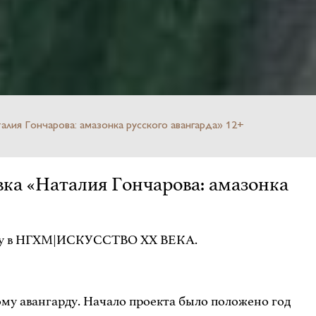
я Гончарова: амазонка русского авангарда» 12+
ка «Наталия Гончарова: амазонка
аботу в НГХМ|ИСКУССТВО XX ВЕКА.
му авангарду. Начало проекта было положено год