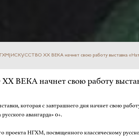
НГХМ|ИСКУССТВО XX ВЕКА начнет свою работу выставка «Натали
XX ВЕКА начнет свою работу выстав
 выставки, которая с завтрашнего дня начнет свою р
 русского авангарда» 0+.
го проекта НГХМ, посвященного классическому русско