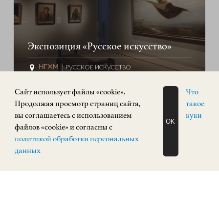
Экспозиция «Русское искусство»
РУССКОЕ ИСКУССТВО
Кремль, корпус 3
Cайт использует файлы «cookie».
Что
КУПИТЬ БИЛЕТ
Продолжая просмотр страниц сайта,
такое
вы соглашаетесь с использованием
куки
OK
файлов «cookie» и согласны с
ПОСТОЯННАЯ ЭКСПОЗИЦИЯ
ЗАПИСАТЬСЯ
0+
политикой обработки персональных
НА ЭКСКУРСИЮ
О Н Л А Й Н
данных