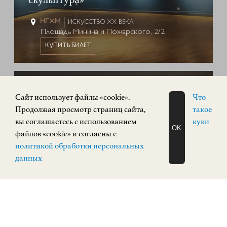
ИСКУССТВО XX ВЕКА
Площадь Минина и Пожарского, 2/2
КУПИТЬ БИЛЕТ
ПОСТОЯННАЯ ЭКСПОЗИЦИЯ
0+
Cайт использует файлы «cookie».
Что
Продолжая просмотр страниц сайта,
такое
вы соглашаетесь с использованием
куки
OK
файлов «cookie» и согласны с
ЗАПИСАТЬСЯ
политикой обработки персональных
НА ЭКСКУРСИЮ
О Н Л А Й Н
данных
Экспозиция «Русское искусство»