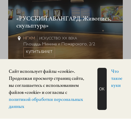
«РУССКИЙ АВАНГАРД. Живопись,
скульптура»
ИСКУССТВО XX ВЕКА
Площадь Минина и Пожарского, 2/2
КУПИТЬ БИЛЕТ
Cайт использует файлы «cookie».
Что
ПОСТОЯННАЯ ЭКСПОЗИЦИЯ
Продолжая просмотр страниц сайта,
такое
0+
вы соглашаетесь с использованием
куки
OK
файлов «cookie» и согласны с
ЗАПИСАТЬСЯ
политикой обработки персональных
НА ЭКСКУРСИЮ
О Н Л А Й Н
данных