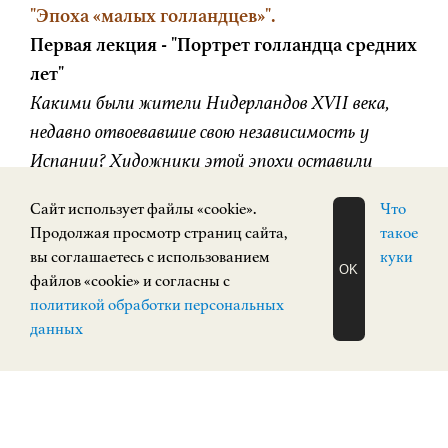
"Эпоха «малых голландцев»".
Первая лекция - "Портрет голландца средних
лет"
Какими были жители Нидерландов XVII века,
недавно отвоевавшие свою независимость у
Испании? Художники этой эпохи оставили
множество портретов своих современников,
Cайт использует файлы «cookie».
Что
исполненных достоинства и сознания
Продолжая просмотр страниц сайта,
такое
собственной значимости. Почему-то считается,
вы соглашаетесь с использованием
куки
OK
что портреты этой эпохи строгие и
файлов «cookie» и согласны с
ЗАПИСАТЬСЯ
сдержанные, почти скучные, но при этом они не
политикой обработки персональных
НА ЭКСКУРСИЮ
О Н Л А Й Н
данных
так просты как кажется.