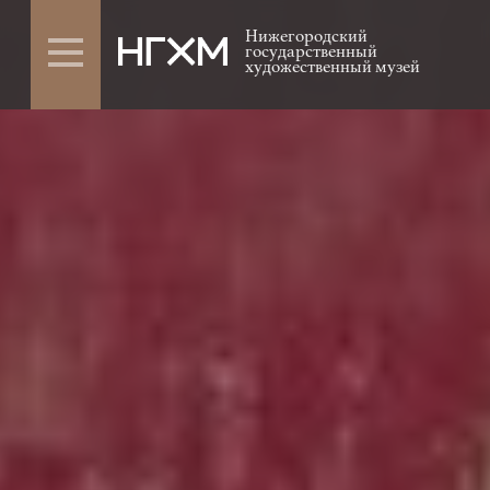
Нижегородский
государственный
художественный музей