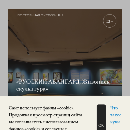
ПОСТОЯННАЯ ЭКСПОЗИЦИЯ
12+
«РУССКИЙ АВАНГАРД. Живопись,
скульптура»
ИСКУССТВО XX ВЕКА
Площадь Минина и Пожарского, 2/2
Cайт использует файлы «cookie».
Что
Продолжая просмотр страниц сайта,
такое
КУПИТЬ БИЛЕТ
вы соглашаетесь с использованием
куки
OK
файлов «cookie» и согласны с