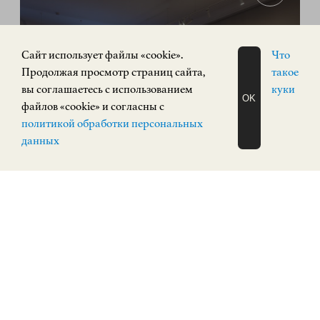
Cайт использует файлы «cookie».
Что
Продолжая просмотр страниц сайта,
такое
вы соглашаетесь с использованием
куки
OK
файлов «cookie» и согласны с
ЗАПИСАТЬСЯ
политикой обработки персональных
НА ЭКСКУРСИЮ
О Н Л А Й Н
данных
Экспозиция «Русское искусство»
РУССКОЕ ИСКУССТВО
Кремль, корпус 3
КУПИТЬ БИЛЕТ
ПОСТОЯННАЯ ЭКСПОЗИЦИЯ
0+