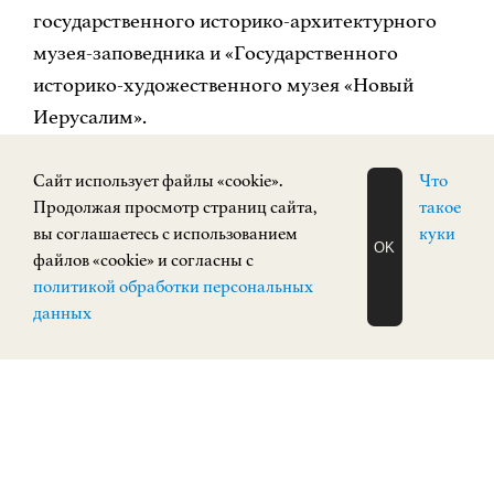
государственного историко-архитектурного
музея-заповедника и «Государственного
историко-художественного музея «Новый
Иерусалим».
Выставочный проект ««Легкое чтение: книжки
Cайт использует файлы «cookie».
Что
Продолжая просмотр страниц сайта,
такое
в картинках» предлагает вниманию зрителей
вы соглашаетесь с использованием
куки
более 100 акварелей, гравюр, литографий и
OK
файлов «cookie» и согласны с
ЗАПИСАТЬСЯ
иллюстрированных книг XV-XX веков.
политикой обработки персональных
НА ЭКСКУРСИЮ
Экспозицию дополняют произведения
О Н Л А Й Н
данных
декоративно-прикладного искусства.
В рамках работы выставки предусмотрена
параллельная программа, подготовленная
НИУ ВШЭ – Нижний Новгород. О ней мы