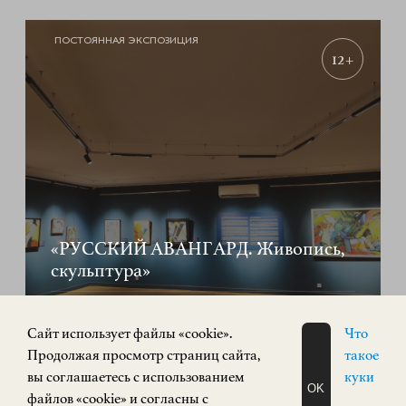
ПОСТОЯННАЯ ЭКСПОЗИЦИЯ
12+
«РУССКИЙ АВАНГАРД. Живопись,
скульптура»
ИСКУССТВО XX ВЕКА
Площадь Минина и Пожарского, 2/2
Cайт использует файлы «cookie».
Что
Продолжая просмотр страниц сайта,
такое
КУПИТЬ БИЛЕТ
вы соглашаетесь с использованием
куки
OK
файлов «cookie» и согласны с
ЗАПИСАТЬСЯ