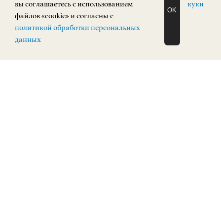
вы соглашаетесь с использованием
куки
Экспозиция «Русское искусство»
OK
файлов «cookie» и согласны с
ЗАПИСАТЬСЯ
политикой обработки персональных
НА ЭКСКУРСИЮ
РУССКОЕ ИСКУССТВО
О Н Л А Й Н
данных
Кремль, корпус 3
КУПИТЬ БИЛЕТ
ПОСТОЯННАЯ ЭКСПОЗИЦИЯ
0+
Экспозиция зарубежного искусства