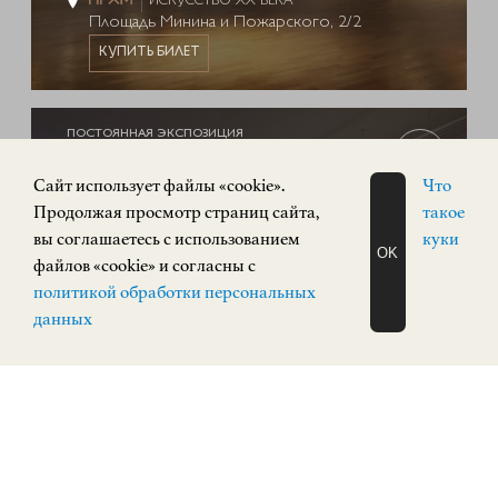
ИСКУССТВО XX ВЕКА
Площадь Минина и Пожарского, 2/2
КУПИТЬ БИЛЕТ
ПОСТОЯННАЯ ЭКСПОЗИЦИЯ
0+
Cайт использует файлы «cookie».
Что
Продолжая просмотр страниц сайта,
такое
вы соглашаетесь с использованием
куки
OK
файлов «cookie» и согласны с
ЗАПИСАТЬСЯ
политикой обработки персональных
НА ЭКСКУРСИЮ
О Н Л А Й Н
данных
Экспозиция «Русское искусство»
РУССКОЕ ИСКУССТВО
Кремль, корпус 3