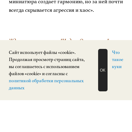
миниатюра создает гармонию, но за ней почти
всегда скрывается агрессия и хаос».
Ждем вас на выставке "Индия. Отражения" в
НГХМ|РУССКОЕ ИСКУССТВО (Кремль, корпус
Cайт использует файлы «cookie».
Что
3) до 16 июля 2023 года.
Продолжая просмотр страниц сайта,
такое
вы соглашаетесь с использованием
куки
OK
НГХМ | РУССКОЕ ИСКУССТВО (Кремль,
файлов «cookie» и согласны с
ЗАПИСАТЬСЯ
корпус 3)
политикой обработки персональных
НА ЭКСКУРСИЮ
О Н Л А Й Н
данных
Вт.-Ср. с 10.00 до 18.00,
Чт. с 12.00 до 20.00,
Пт.,Сб.,Вс с 11.00 до 19.00.
Пн. - выходной день.
Вход на выставку по билету на