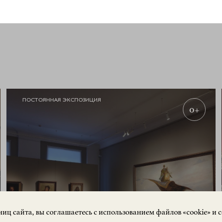
ПОСТОЯННАЯ ЭКСПОЗИЦИЯ
0+
ЗАПИСАТЬСЯ
иц сайта, вы соглашаетесь с использованием файлов «cookie» и 
НА ЭКСКУРСИЮ
О Н Л А Й Н