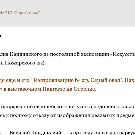
№ 217. Серый овал"
"
ия Кандинского из постоянной экспозиции «Искусство 
Пожарского 2/2).
 еще и его " Импровизацию № 217. Серый овал". Нах
» в выставочном Пакгаузе на Стрелке.
х направлений европейского искусства подошли к живо
 к полному отказу от изображения реальных предметов
— Василий Кандинский — в 1911 году он создал первую