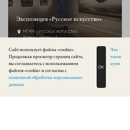
Экспозиция «Русское искусство»
РУССКОЕ ИСКУССТВО
Кремль, корпус 3
КУПИТЬ БИЛЕТ
Cайт использует файлы «cookie».
Что
Продолжая просмотр страниц сайта,
такое
вы соглашаетесь с использованием
куки
OK
ПОСТОЯННАЯ ЭКСПОЗИЦИЯ
файлов «cookie» и согласны с
0+
ЗАПИСАТЬСЯ
политикой обработки персональных
НА ЭКСКУРСИЮ
О Н Л А Й Н
данных