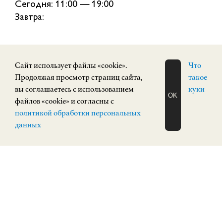
Сегодня: 11:00 — 19:00
Завтра:
Cайт использует файлы «cookie».
Что
Продолжая просмотр страниц сайта,
такое
вы соглашаетесь с использованием
куки
СОБЫТИЯ
OK
файлов «cookie» и согласны с
ЗАПИСАТЬСЯ
политикой обработки персональных
НА ЭКСКУРСИЮ
О Н Л А Й Н
данных
ПОСТОЯННАЯ ЭКСПОЗИЦИЯ
12+