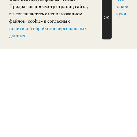
Продолжая просмотр страниц сайта,
такое
Часы работы
вы соглашаетесь с использованием
куки
OK
файлов «cookie» и согласны с
ЗАПИСАТЬСЯ
политикой обработки персональных
Сегодня: 11:00 — 19:00
НА ЭКСКУРСИЮ
О Н Л А Й Н
данных
Завтра: 11:00 — 19:00
СОБЫТИЯ
ПОСТОЯННАЯ ЭКСПОЗИЦИЯ
12+