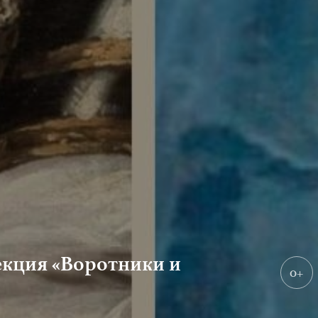
кция «Воротники и
0+