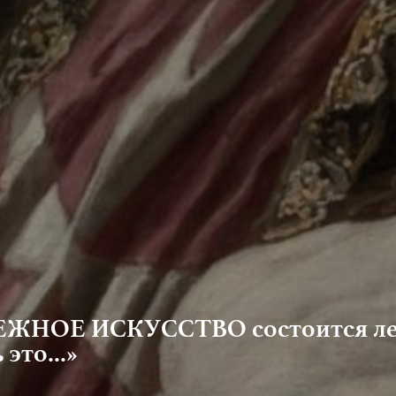
УБЕЖНОЕ ИСКУССТВО состоится ле
это...»