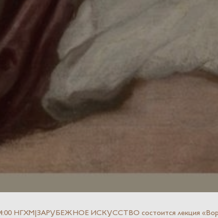
14:00 НГХМ|ЗАРУБЕЖНОЕ ИСКУССТВО состоится лекция «Воротни