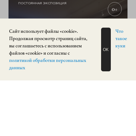
ПОСТОЯННАЯ ЭКСПОЗИЦИЯ
0+
Cайт использует файлы «cookie».
Что
Продолжая просмотр страниц сайта,
такое
вы соглашаетесь с использованием
куки
OK
файлов «cookie» и согласны с
ЗАПИСАТЬСЯ
политикой обработки персональных
НА ЭКСКУРСИЮ
О Н Л А Й Н
данных
Экспозиция «Русское искусство»
РУССКОЕ ИСКУССТВО
Кремль, корпус 3
КУПИТЬ БИЛЕТ
ПОСТОЯННАЯ ЭКСПОЗИЦИЯ
0+