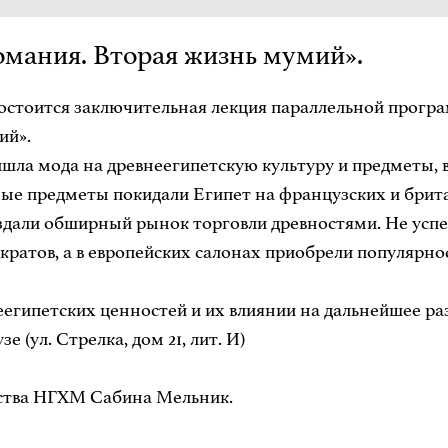
омания. Вторая жизнь мумий».
остоится заключительная лекция параллельной програ
ий».
шла мода на древнеегипетскую культуру и предметы, 
ьные предметы покидали Египет на французских и бри
здали обширный рынок торговли древностями. Не успе
кратов, а в европейских салонах приобрели популярн
египетских ценностей и их влиянии на дальнейшее раз
 (ул. Стрелка, дом 21, лит. И)
сства НГХМ Сабина Мельник.