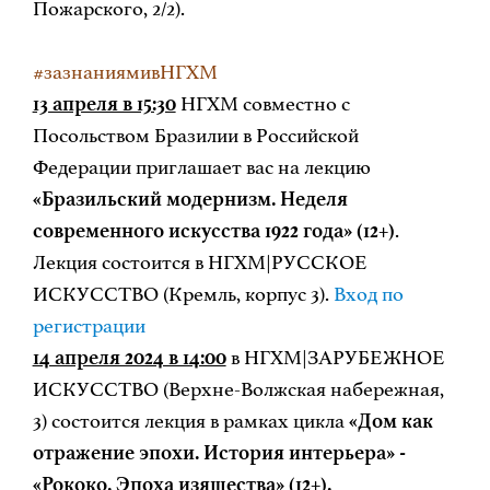
Пожарского, 2/2).
#зазнаниямивНГХМ
13 апреля в 15:30
НГХМ совместно с
Посольством Бразилии в Российской
Федерации приглашает вас на лекцию
«Бразильский модернизм. Неделя
современного искусства 1922 года» (12+)
.
Лекция состоится в НГХМ|РУССКОЕ
ИСКУССТВО (Кремль, корпус 3).
Вход по
регистрации
14 апреля 2024 в 14:00
в НГХМ|ЗАРУБЕЖНОЕ
ИСКУССТВО (Верхне-Волжская набережная,
3) состоится лекция в рамках цикла
«Дом как
отражение эпохи. История интерьера» -
«Рококо. Эпоха изящества» (12+).