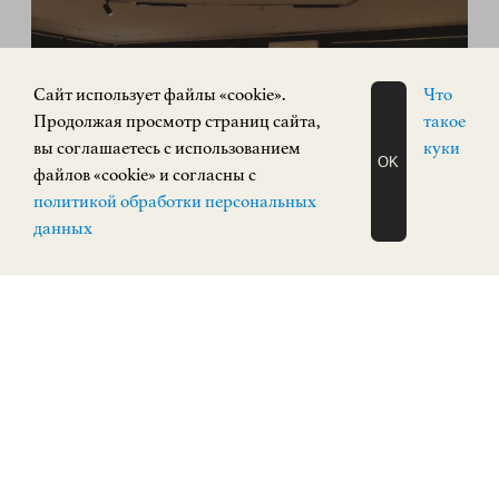
Cайт использует файлы «cookie».
Что
«РУССКИЙ АВАНГАРД. Живопись,
Продолжая просмотр страниц сайта,
такое
скульптура»
вы соглашаетесь с использованием
куки
OK
файлов «cookie» и согласны с
ЗАПИСАТЬСЯ
ИСКУССТВО XX ВЕКА
политикой обработки персональных
НА ЭКСКУРСИЮ
Площадь Минина и Пожарского, 2/2
О Н Л А Й Н
данных
КУПИТЬ БИЛЕТ
ПОСТОЯННАЯ ЭКСПОЗИЦИЯ
0+