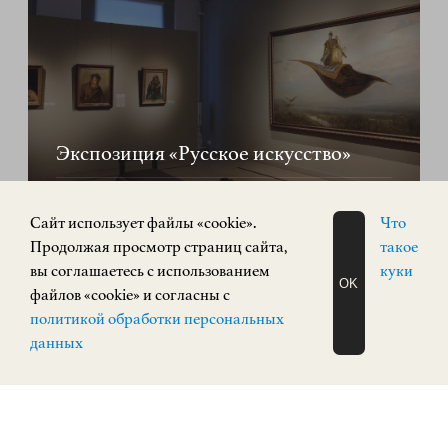
Экспозиция «Русское искусство»
РУССКОЕ ИСКУССТВО
Кремль, корпус 3
Cайт использует файлы «cookie».
Что
Продолжая просмотр страниц сайта,
такое
КУПИТЬ БИЛЕТ
вы соглашаетесь с использованием
куки
OK
файлов «cookie» и согласны с
ЗАПИСАТЬСЯ
политикой обработки персональных
ПОСТОЯННАЯ ЭКСПОЗИЦИЯ
НА ЭКСКУРСИЮ
0+
О Н Л А Й Н
данных