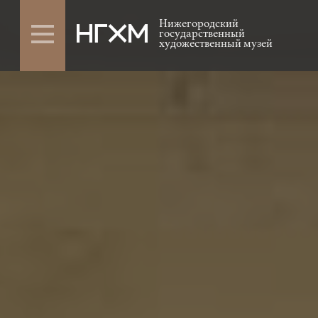
Нижегородский
государственный
художественный музей