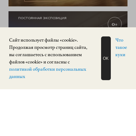
ПОСТОЯННАЯ ЭКСПОЗИЦИЯ
0+
Cайт использует файлы «cookie».
Что
Продолжая просмотр страниц сайта,
такое
вы соглашаетесь с использованием
куки
OK
файлов «cookie» и согласны с
ЗАПИСАТЬСЯ
политикой обработки персональных
НА ЭКСКУРСИЮ
О Н Л А Й Н
данных
Экспозиция «Русское искусство»
РУССКОЕ ИСКУССТВО
Кремль, корпус 3
КУПИТЬ БИЛЕТ