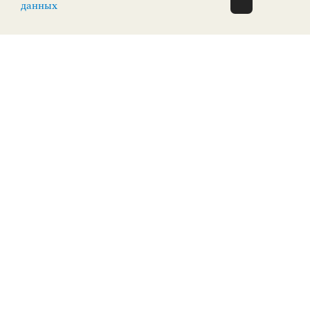
О Н Л А Й Н
данных