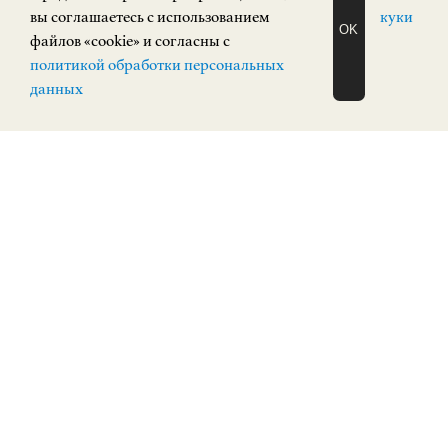
вы соглашаетесь с использованием
куки
OK
файлов «cookie» и согласны с
ЗАПИСАТЬСЯ
политикой обработки персональных
НА ЭКСКУРСИЮ
О Н Л А Й Н
данных