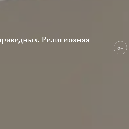
праведных. Религиозная
0+