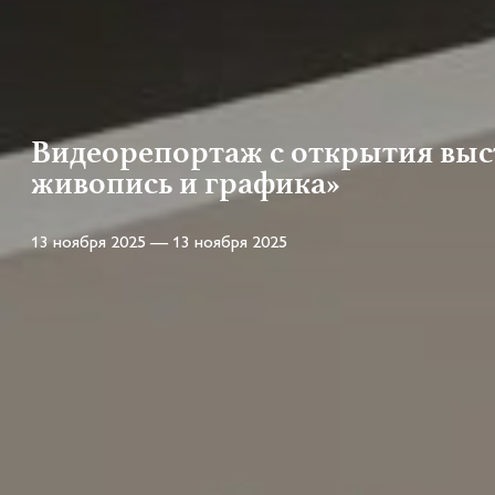
Видеорепортаж с открытия выст
живопись и графика»
13 ноября 2025 — 13 ноября 2025