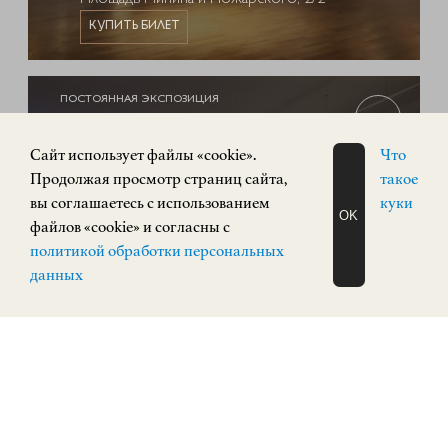
КУПИТЬ БИЛЕТ
ПОСТОЯННАЯ ЭКСПОЗИЦИЯ
0+
Cайт использует файлы «cookie».
Что
Продолжая просмотр страниц сайта,
такое
вы соглашаетесь с использованием
куки
OK
файлов «cookie» и согласны с
ЗАПИСАТЬСЯ
политикой обработки персональных
НА ЭКСКУРСИЮ
О Н Л А Й Н
данных
Экспозиция «Русское искусство»
РУССКОЕ ИСКУССТВО
Кремль, корпус 3
КУПИТЬ БИЛЕТ