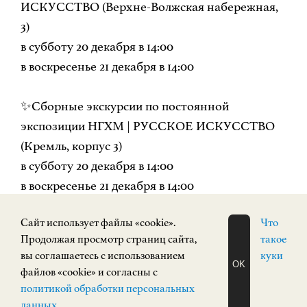
ИСКУССТВО (Верхне-Волжская набережная,
3)
в субботу 20 декабря в 14:00
в воскресенье 21 декабря в 14:00
✨Сборные экскурсии по постоянной
экспозиции НГХМ | РУССКОЕ ИСКУССТВО
(Кремль, корпус 3)
в субботу 20 декабря в 14:00
в воскресенье 21 декабря в 14:00
Cайт использует файлы «cookie».
Что
✨Сборные экскурсии по постоянной
Продолжая просмотр страниц сайта,
такое
экспозиции НГХМ | ИСКУССТВО ХХ ВЕКА
вы соглашаетесь с использованием
куки
(пл. Минина и Пожарского, 2/2)
OK
файлов «cookie» и согласны с
ЗАПИСАТЬСЯ
в субботу 20 декабря в 13:00
политикой обработки персональных
НА ЭКСКУРСИЮ
О Н Л А Й Н
в воскресенье 21 декабря в 13:00
данных