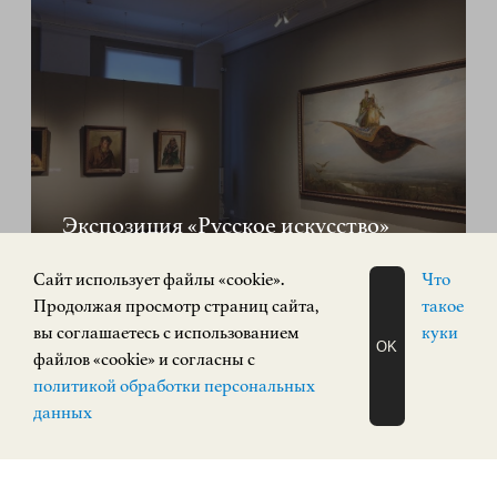
Экспозиция «Русское искусство»
РУССКОЕ ИСКУССТВО
Cайт использует файлы «cookie».
Что
Кремль, корпус 3
Продолжая просмотр страниц сайта,
такое
КУПИТЬ БИЛЕТ
вы соглашаетесь с использованием
куки
OK
файлов «cookie» и согласны с
ЗАПИСАТЬСЯ
политикой обработки персональных
НА ЭКСКУРСИЮ
О Н Л А Й Н
ПОСТОЯННАЯ ЭКСПОЗИЦИЯ
данных
0+