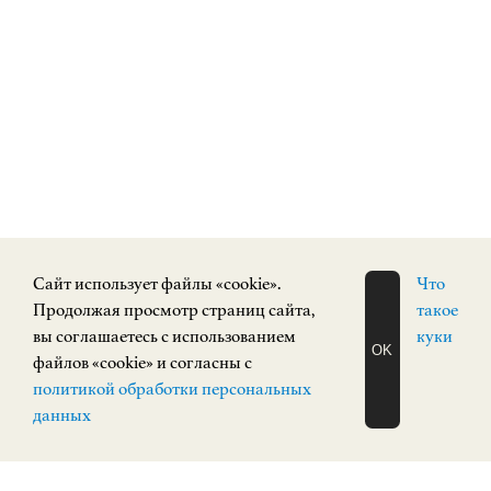
Cайт использует файлы «cookie».
Что
Продолжая просмотр страниц сайта,
такое
вы соглашаетесь с использованием
куки
OK
файлов «cookie» и согласны с
ЗАПИСАТЬСЯ
политикой обработки персональных
НА ЭКСКУРСИЮ
О Н Л А Й Н
данных